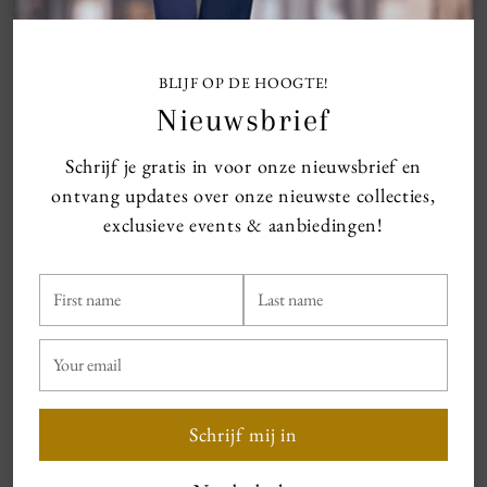
must-have item in elke garderobe. Draag hem met
hakken voor een elegante look of met sneakers voor
een trendy, casual uitstraling.
BLIJF OP DE HOOGTE!
Vera Mont style 5017/4200
Nieuwsbrief
Schrijf je gratis in voor onze nieuwsbrief en
Size chart
ontvang updates over onze nieuwste collecties,
exclusieve events & aanbiedingen!
Shipping information
First
Exchanges & Returns
Last
name
name
Your
- The Dress for less outlet items cannot be exchanged
email
or returned! -
Schrijf mij in
- All SALE items are final and cannot be returned! -