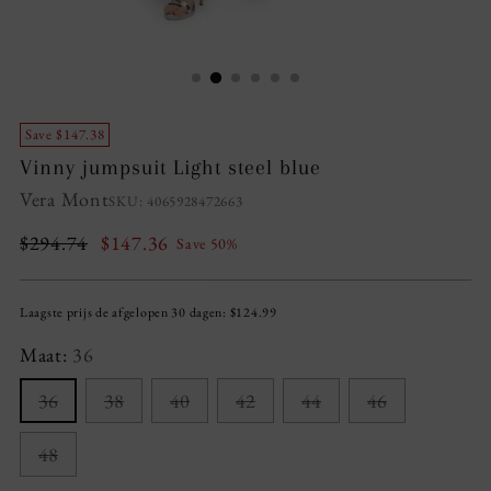
Save $147.38
Vinny jumpsuit Light steel blue
Vera Mont
SKU: 4065928472663
Regular
$294.74
$147.36
Save 50%
price
Laagste prijs de afgelopen 30 dagen:
$124.99
Maat:
36
36
38
40
42
44
46
48