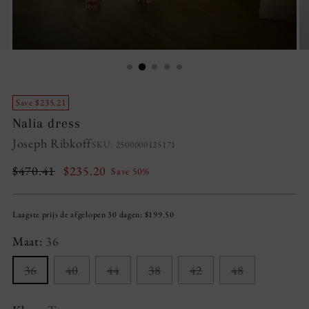
Save $235.21
Nalia dress
Joseph Ribkoff
SKU: 2500000125171
Regular
$470.41
$235.20
Save 50%
price
Laagste prijs de afgelopen 30 dagen:
$199.50
Maat:
36
36
40
44
38
42
48