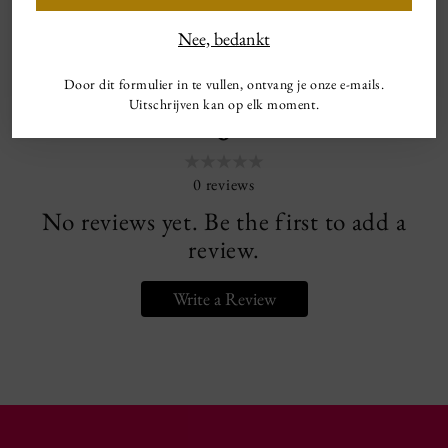
- All SALE items are final and cannot be returned! -
Nee, bedankt
Door dit formulier in te vullen, ontvang je onze e-mails.
Uitschrijven kan op elk moment.
0
0
reviews
No reviews yet. Be the first to add a
review.
Write a Review