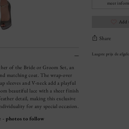
meer inform
Add 
Share
Laagste prijs de afge
Adding
ther of the Bride or Groom Set, an
product
 and matching coat. The wrap-over
S
to
cap sleeves and V-neck add a playful
o
your
m beautiful lace with a sheer finish
l
cart
eather detail, making this exclusive
d
o
dividuality for any special occasion.
u
e - photos to follow
t