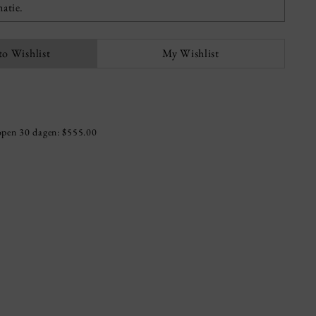
atie.
to Wishlist
My Wishlist
lopen 30 dagen:
$555.00