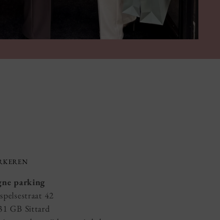
RKEREN
gne parking
spelsestraat 42
31 GB Sittard