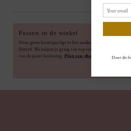
Your
email
Passen in de winkel
Onze grote boutique ligt in het zuiden van ons land,
Sittard. We helpen je graag van top tot teen bij het maken
van de juiste beslissing.
Plan een shop afspraak.
Door dit fo