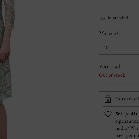
price
Maattabel
Mate:
40
Voorraad:
Out of stock
You can onl
Wil je dit
ergens ande
nodig? Wij 
meer gerui