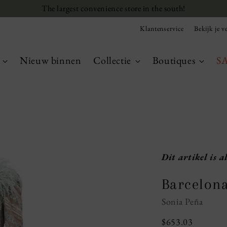
The largest convenience store in the south!
Klantenservice
Bekijk je ve
Nieuw binnen
Collectie
Boutiques
S
Dit artikel is a
Barcelon
Sonia Peña
Regular
$653.03