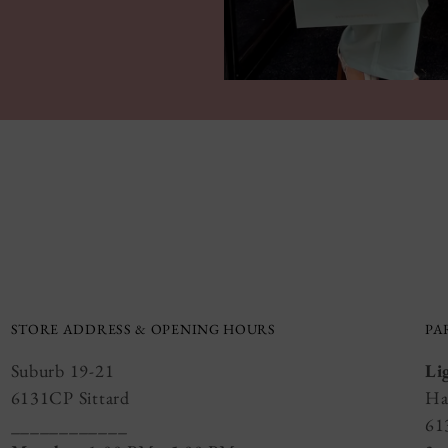
STORE ADDRESS & OPENING HOURS
PA
Suburb 19-21
Li
6131CP Sittard
Ha
____________
61