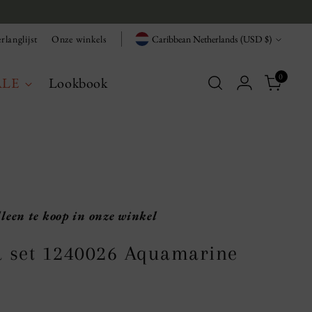
Currency
rlanglijst
Onze winkels
Caribbean Netherlands (USD $)
0
ALE
Lookbook
lleen te koop in onze winkel
a set 1240026 Aquamarine