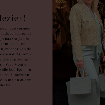
ezier!
damesmode vormen
Boutique samen dé
n naar stijlvolle
gante gala- en
ten, moeder van de
e casual fashion –
steld met premium
an, Vera Mont en
lvolle boutiques in
uime paskamers en
e in maten 30 t/m
lectie.