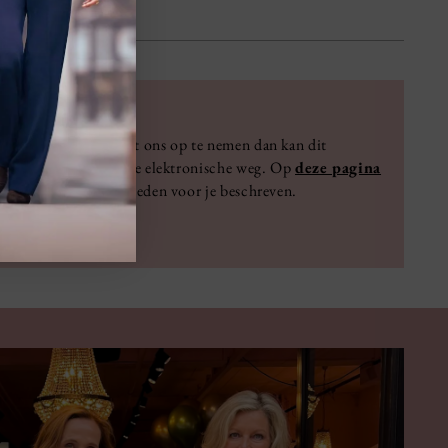
Contact
Wens je contact met ons op te nemen dan kan dit
persoonlijk of via de elektronische weg. Op
deze pagina
staan alle mogelijkheden voor je beschreven.