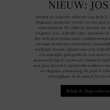
NIEUW: JOS
Ontdek de stijlvolle collectie van Josh V
elegantie, moderne trends en een luxe ui
samenkomen. De collectie bestaat uit v
elegante sets, stijlvolle tops, knitwear e
die zich moeiteloos laten combineren.Jo
om haar modieuze ontwerpen, vrouweli
verfijnde details. Ideaal voor een stijlvol
een zakelijke gelegenheid, een diner of
moment.Draag de items als complete outf
met jouw favoriete garderobestukken voo
en elegante uitstraling. De Josh V colle
verkrijgbaar in de maten XS tot e
Bekijk & shop collectie