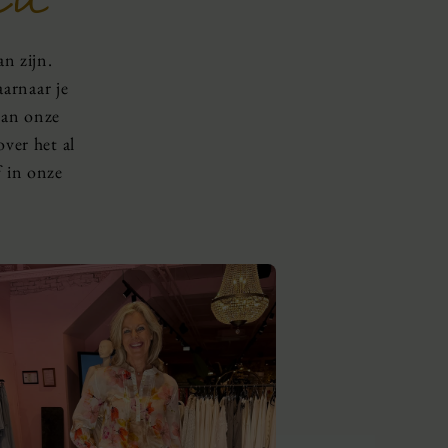
n zijn.
arnaar je
van onze
over het al
f in onze