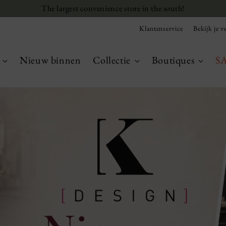
The largest convenience store in the south!
Klantenservice
Bekijk je ve
Nieuw binnen
Collectie
Boutiques
S