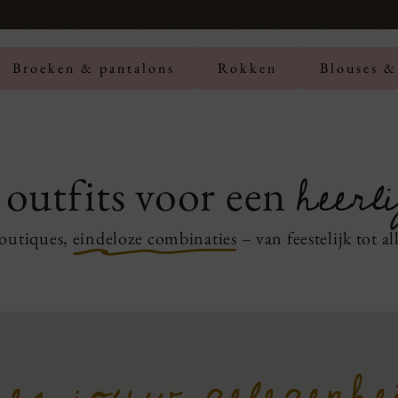
Broeken & pantalons
Rokken
Blouses &
heerl
outfits voor een
outiques,
eindeloze
combinaties
– van feestelijk tot al
ies jouw gelegenhe