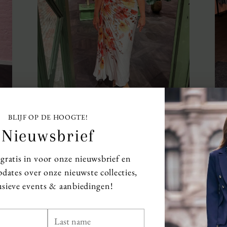
BLIJF OP DE HOOGTE!
Moeder van de bruid
Nieuwsbrief
& bruidegom kleding
e gratis in voor onze nieuwsbrief en
Verfijnde jurken voor de meest
dates over onze nieuwste collecties,
bijzondere dag van je kind.
usieve events & aanbiedingen!
Bekijk collectie