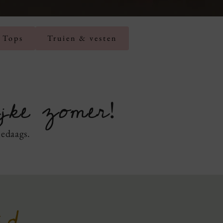
 Tops
Truien & vesten
ijke zomer
!
ledaags.
id