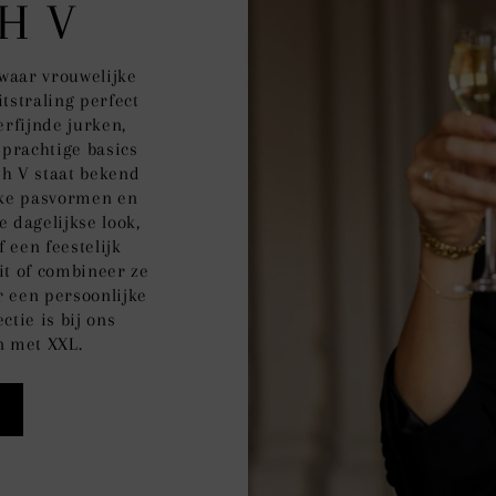
H V
, waar vrouwelijke
tstraling perfect
erfijnde jurken,
n prachtige basics
sh V staat bekend
jke pasvormen en
le dagelijkse look,
 een feestelijk
it of combineer ze
r een persoonlijke
ctie is bij ons
n met XXL.