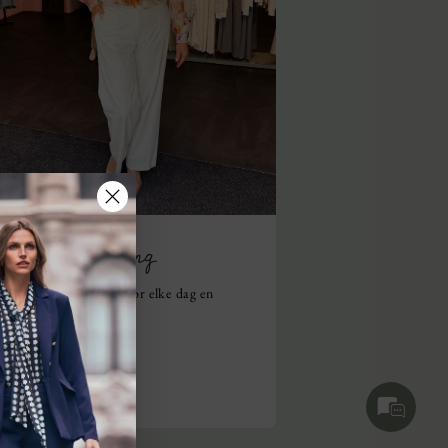
Casual kleding
Moeiteloos stijlvol voor elke dag en
relaxte gelegenheden.
Bekijk collectie