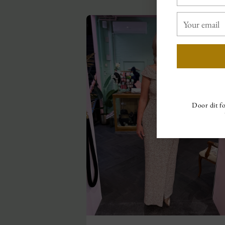
name
name
Your
email
Door dit fo