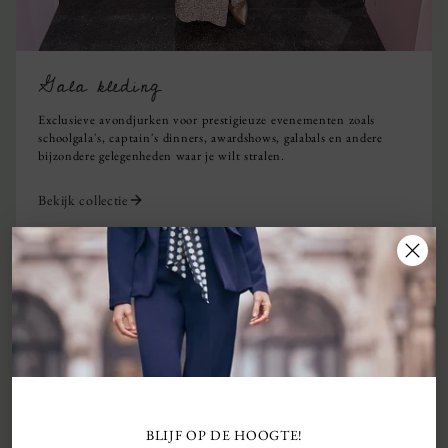
Gala kleding
Exclusieve avondjurken voor prestigieuze evenementen zoals
schoolgala's, captain's dinners, awardshows, galabals en andere
bijzondere gelegenheden waar je wilt stralen.
Bekijk collectie
BLIJF OP DE HOOGTE!