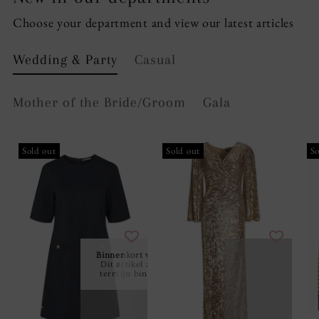
Choose your department and view our latest articles
Wedding & Party
Casual
Mother of the Bride/Groom
Gala
Sold out
Sold out
So
Binnenkort verkrijgbaar!
Dit artikel zal op korte
termijn binnen komen.