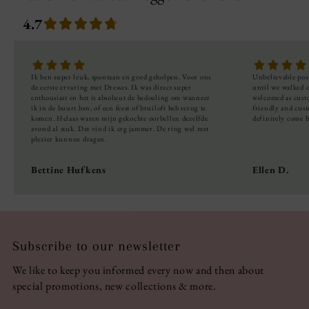
4.7
Ik
ben
super
leuk,
spontaan
en
goed
geholpen.
Voor
ons
Unbelievable
pos
de
eerste
ervaring
met
Dresses.
Ik
was
direct
super
until
we
walked
enthousiast
en
het
is
absoluut
de
bedoeling
om
wanneer
welcomed
as
cust
ik
in
de
buurt
ben,
of
een
feest
of
bruiloft
heb
terug
te
friendly
and
cus
komen.
Helaas
waren
mijn
gekochte
oorbellen
dezelfde
definitely
come
avond
al
stuk.
Dat
vind
ik
erg
jammer.
De
ring
wel
met
plezier
kunnen
dragen.
Bettine Hufkens
Ellen D.
Subscribe to our newsletter
We like to keep you informed every now and then about
special promotions, new collections & more.