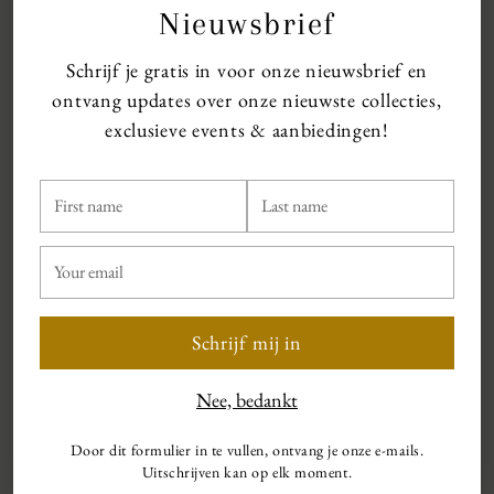
Nieuwsbrief
Schrijf je gratis in voor onze nieuwsbrief en
ontvang updates over onze nieuwste collecties,
exclusieve events & aanbiedingen!
First
Last
name
name
Your
email
Schrijf mij in
Nee, bedankt
Zakelijke kleding
Door dit formulier in te vullen, ontvang je onze e-mails.
Uitschrijven kan op elk moment.
Professionele elegantie voor zakelijke gelegenheden van modern tot