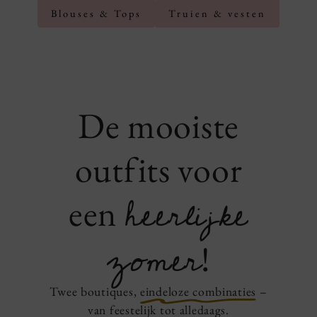
Blouses & Tops
Truien & vesten
De mooiste
outfits voor
heerlijke
een
zomer
!
Twee boutiques,
eindeloze
combinaties
–
van feestelijk tot alledaags.