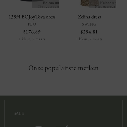
Helaas uitverkocht!
Helaas uitverko
Niet getreurd, we hebben
Niet getreurd, we 
nog heel veel andere mooie
nog heel veel ander
artikelen.
artikelen.
1399PBOJoyTova dress
Zelina dress
PBO
SWING
$176.89
$294.81
1 kleur, 5 maats
1 kleur, 7 maats
Onze populairste merken
SALE