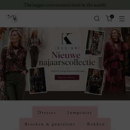
The largest convenience store in the south!
0
Dresses
Jumpsuits
Broeken & pantalons
Rokken