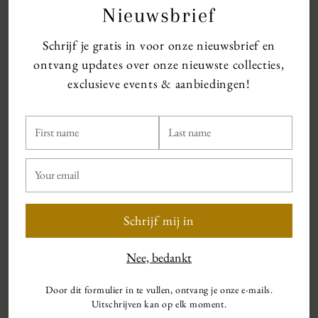
Nieuwsbrief
Schrijf je gratis in voor onze nieuwsbrief en
ontvang updates over onze nieuwste collecties,
exclusieve events & aanbiedingen!
First
Last
name
name
Your
email
Schrijf mij in
Nee, bedankt
Zakelijke kleding
Door dit formulier in te vullen, ontvang je onze e-mails.
Uitschrijven kan op elk moment.
Professionele elegantie voor zakelijke gelegenheden van modern tot