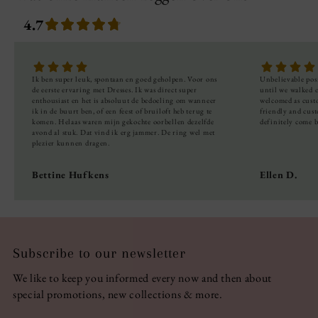
4.7
Ik
ben
super
leuk,
spontaan
en
goed
geholpen.
Voor
ons
Unbelievable
pos
de
eerste
ervaring
met
Dresses.
Ik
was
direct
super
until
we
walked
enthousiast
en
het
is
absoluut
de
bedoeling
om
wanneer
welcomed
as
cust
ik
in
de
buurt
ben,
of
een
feest
of
bruiloft
heb
terug
te
friendly
and
cus
komen.
Helaas
waren
mijn
gekochte
oorbellen
dezelfde
definitely
come
avond
al
stuk.
Dat
vind
ik
erg
jammer.
De
ring
wel
met
plezier
kunnen
dragen.
Bettine Hufkens
Ellen D.
Subscribe to our newsletter
We like to keep you informed every now and then about
special promotions, new collections & more.