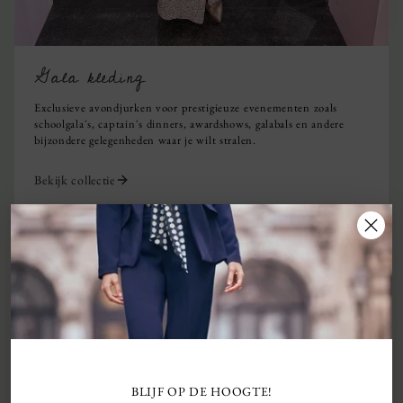
Gala kleding
Exclusieve avondjurken voor prestigieuze evenementen zoals
schoolgala's, captain's dinners, awardshows, galabals en andere
bijzondere gelegenheden waar je wilt stralen.
Bekijk collectie
BLIJF OP DE HOOGTE!