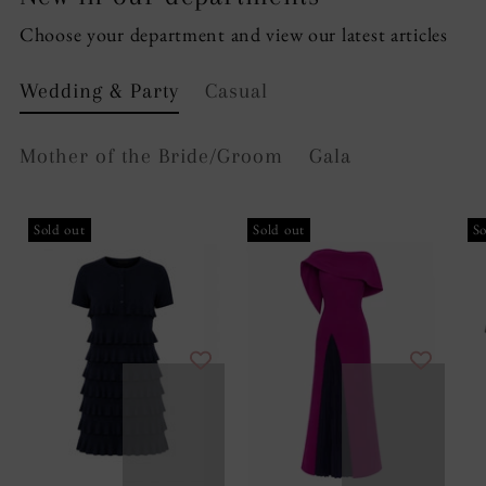
Choose your department and view our latest articles
Wedding & Party
Casual
Mother of the Bride/Groom
Gala
Sold out
Sold out
So