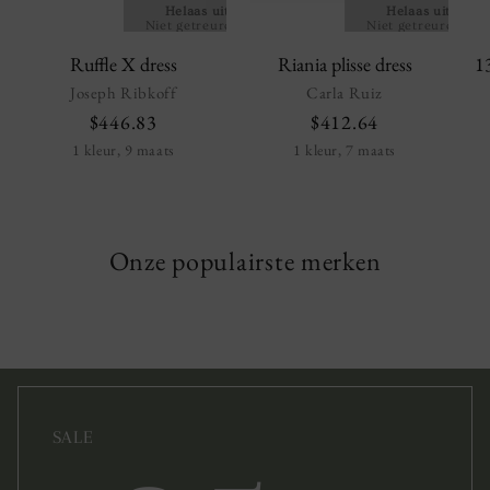
Helaas uitverkocht!
Helaas uitverko
Niet getreurd, we hebben
Niet getreurd, we 
nog heel veel andere mooie
nog heel veel ander
artikelen.
artikelen.
Ruffle X dress
Riania plisse dress
1
Joseph Ribkoff
Carla Ruiz
$446.83
$412.64
1 kleur, 9 maats
1 kleur, 7 maats
Onze populairste merken
SALE