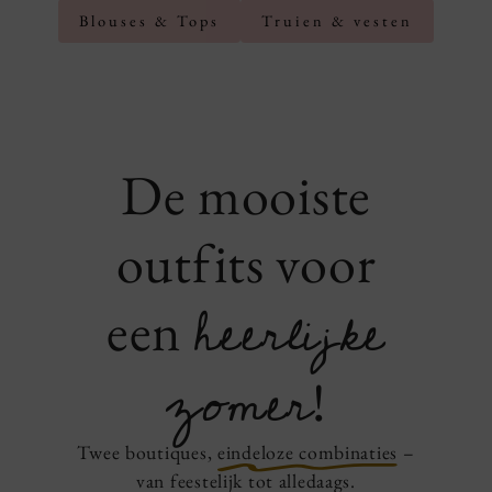
Blouses & Tops
Truien & vesten
De mooiste
outfits voor
heerlijke
een
zomer
!
Twee boutiques,
eindeloze
combinaties
–
van feestelijk tot alledaags.